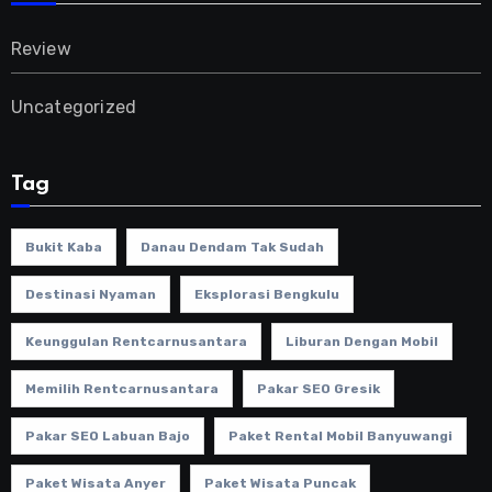
Review
Uncategorized
Tag
Bukit Kaba
Danau Dendam Tak Sudah
Destinasi Nyaman
Eksplorasi Bengkulu
Keunggulan Rentcarnusantara
Liburan Dengan Mobil
Memilih Rentcarnusantara
Pakar SEO Gresik
Pakar SEO Labuan Bajo
Paket Rental Mobil Banyuwangi
Paket Wisata Anyer
Paket Wisata Puncak