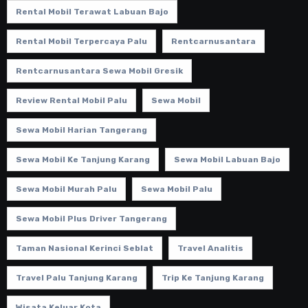
Rental Mobil Terawat Labuan Bajo
Rental Mobil Terpercaya Palu
Rentcarnusantara
Rentcarnusantara Sewa Mobil Gresik
Review Rental Mobil Palu
Sewa Mobil
Sewa Mobil Harian Tangerang
Sewa Mobil Ke Tanjung Karang
Sewa Mobil Labuan Bajo
Sewa Mobil Murah Palu
Sewa Mobil Palu
Sewa Mobil Plus Driver Tangerang
Taman Nasional Kerinci Seblat
Travel Analitis
Travel Palu Tanjung Karang
Trip Ke Tanjung Karang
Wisata Keluar Kota