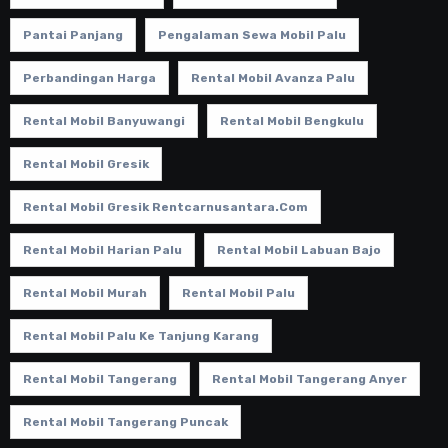
Pantai Panjang
Pengalaman Sewa Mobil Palu
Perbandingan Harga
Rental Mobil Avanza Palu
Rental Mobil Banyuwangi
Rental Mobil Bengkulu
Rental Mobil Gresik
Rental Mobil Gresik Rentcarnusantara.com
Rental Mobil Harian Palu
Rental Mobil Labuan Bajo
Rental Mobil Murah
Rental Mobil Palu
Rental Mobil Palu Ke Tanjung Karang
Rental Mobil Tangerang
Rental Mobil Tangerang Anyer
Rental Mobil Tangerang Puncak