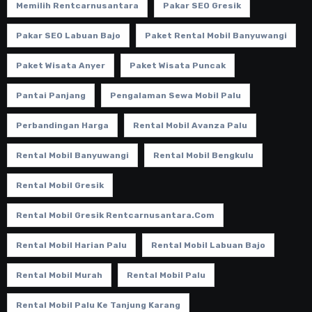
Memilih Rentcarnusantara
Pakar SEO Gresik
Pakar SEO Labuan Bajo
Paket Rental Mobil Banyuwangi
Paket Wisata Anyer
Paket Wisata Puncak
Pantai Panjang
Pengalaman Sewa Mobil Palu
Perbandingan Harga
Rental Mobil Avanza Palu
Rental Mobil Banyuwangi
Rental Mobil Bengkulu
Rental Mobil Gresik
Rental Mobil Gresik Rentcarnusantara.com
Rental Mobil Harian Palu
Rental Mobil Labuan Bajo
Rental Mobil Murah
Rental Mobil Palu
Rental Mobil Palu Ke Tanjung Karang