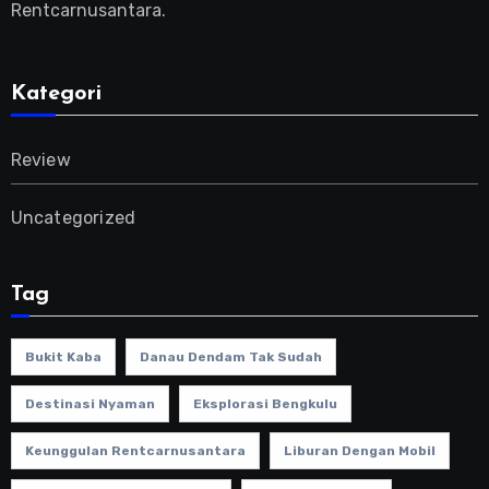
Rentcarnusantara.
Kategori
Review
Uncategorized
Tag
Bukit Kaba
Danau Dendam Tak Sudah
Destinasi Nyaman
Eksplorasi Bengkulu
Keunggulan Rentcarnusantara
Liburan Dengan Mobil