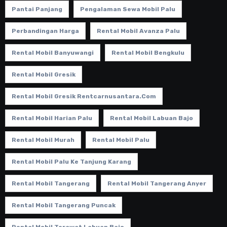
Pantai Panjang
Pengalaman Sewa Mobil Palu
Perbandingan Harga
Rental Mobil Avanza Palu
Rental Mobil Banyuwangi
Rental Mobil Bengkulu
Rental Mobil Gresik
Rental Mobil Gresik Rentcarnusantara.com
Rental Mobil Harian Palu
Rental Mobil Labuan Bajo
Rental Mobil Murah
Rental Mobil Palu
Rental Mobil Palu Ke Tanjung Karang
Rental Mobil Tangerang
Rental Mobil Tangerang Anyer
Rental Mobil Tangerang Puncak