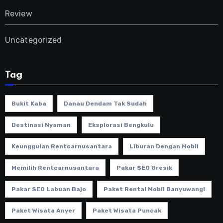
Review
Uncategorized
Tag
Bukit Kaba
Danau Dendam Tak Sudah
Destinasi Nyaman
Eksplorasi Bengkulu
Keunggulan Rentcarnusantara
Liburan Dengan Mobil
Memilih Rentcarnusantara
Pakar SEO Gresik
Pakar SEO Labuan Bajo
Paket Rental Mobil Banyuwangi
Paket Wisata Anyer
Paket Wisata Puncak