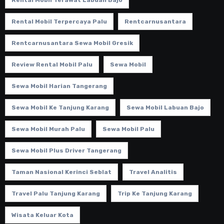
Rental Mobil Terawat Labuan Bajo
Rental Mobil Terpercaya Palu
Rentcarnusantara
Rentcarnusantara Sewa Mobil Gresik
Review Rental Mobil Palu
Sewa Mobil
Sewa Mobil Harian Tangerang
Sewa Mobil Ke Tanjung Karang
Sewa Mobil Labuan Bajo
Sewa Mobil Murah Palu
Sewa Mobil Palu
Sewa Mobil Plus Driver Tangerang
Taman Nasional Kerinci Seblat
Travel Analitis
Travel Palu Tanjung Karang
Trip Ke Tanjung Karang
Wisata Keluar Kota