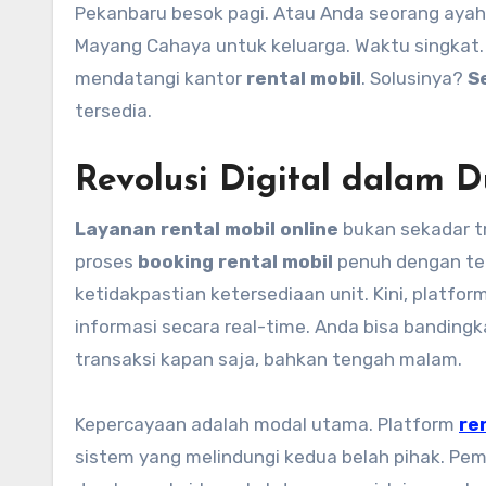
Pekanbaru besok pagi. Atau Anda seorang ayah
Mayang Cahaya untuk keluarga. Waktu singkat.
mendatangi kantor
rental mobil
. Solusinya?
S
tersedia.
Revolusi Digital dalam 
Layanan rental mobil online
bukan sekadar tr
proses
booking rental mobil
penuh dengan tel
ketidakpastian ketersediaan unit. Kini, platfor
informasi secara real-time. Anda bisa bandingk
transaksi kapan saja, bahkan tengah malam.
Kepercayaan adalah modal utama. Platform
re
sistem yang melindungi kedua belah pihak. Pemb