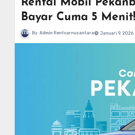
Rental Mobil Pekanb
Bayar Cuma 5 Menit
By
Admin Rentcarnusantara
Januari 9, 2026