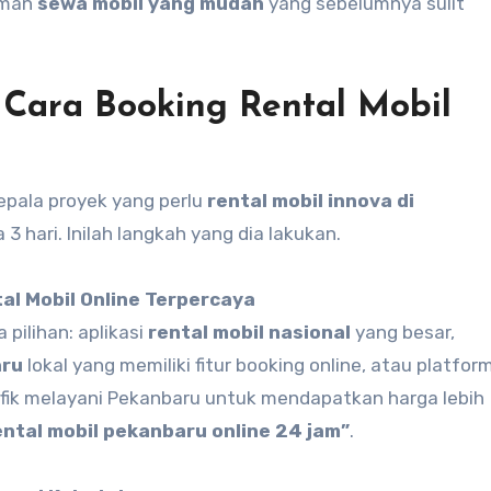
laman
sewa mobil yang mudah
yang sebelumnya sulit
Cara Booking Rental Mobil
kepala proyek yang perlu
rental mobil innova di
 hari. Inilah langkah yang dia lakukan.
tal Mobil Online Terpercaya
pilihan: aplikasi
rental mobil nasional
yang besar,
aru
lokal yang memiliki fitur booking online, atau platfor
fik melayani Pekanbaru untuk mendapatkan harga lebih
ental mobil pekanbaru online 24 jam”
.