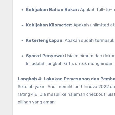
Kebijakan Bahan Bakar:
Apakah full-to-fu
Kebijakan Kilometer:
Apakah unlimited at
Keterlengkapan:
Apakah sudah termasuk a
Syarat Penyewa:
Usia minimum dan dokume
Ini adalah langkah kritis untuk menghindar
Langkah 4: Lakukan Pemesanan dan Pemba
Setelah yakin, Andi memilih unit Innova 2022 d
rating 4.8. Dia masuk ke halaman checkout. Si
pilihan yang aman: