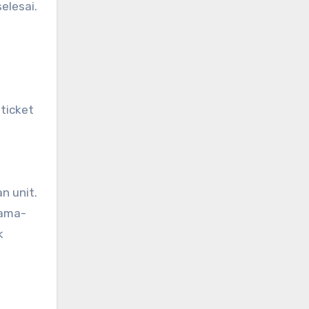
elesai.
-ticket
n unit.
sama-
k