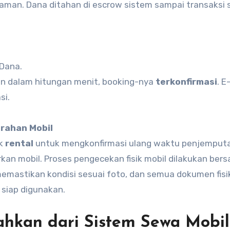
aman. Dana ditahan di escrow sistem sampai transaksi s
 Dana.
dan dalam hitungan menit, booking-nya
terkonfirmasi
. E
si.
erahan Mobil
ak
rental
untuk mengkonfirmasi ulang waktu penjemputa
kan mobil. Proses pengecekan fisik mobil dilakukan ber
i memastikan kondisi sesuai foto, dan semua dokumen fisi
 siap digunakan.
ahkan dari Sistem Sewa Mobil