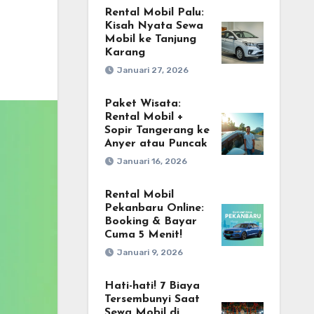
Rental Mobil Palu:
Kisah Nyata Sewa
Mobil ke Tanjung
Karang
Januari 27, 2026
Paket Wisata:
Rental Mobil +
Sopir Tangerang ke
Anyer atau Puncak
Januari 16, 2026
Rental Mobil
Pekanbaru Online:
Booking & Bayar
Cuma 5 Menit!
Januari 9, 2026
Hati-hati! 7 Biaya
Tersembunyi Saat
Sewa Mobil di