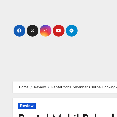
Skip
to
content
Home
Review
Rental Mobil Pekanbaru Online: Booking 
Review