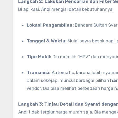
Langkah 2: Lakukan Pencarian dan Filter 
Di aplikasi, Andi mengisi detail kebutuhannya:
Lokasi Pengambilan:
Bandara Sultan Syarif
Tanggal & Waktu:
Mulai sewa besok pagi, 
Tipe Mobil:
Dia memilih “MPV” dan menyari
Transmisi:
Automatic, karena lebih nyama
Dalam sekejap, muncul berbagai pilihan
har
vendor. Dia bisa melihat perbedaan harga ha
Langkah 3: Tinjau Detail dan Syarat deng
Andi tidak tergiur harga murah saja. Dia mengek