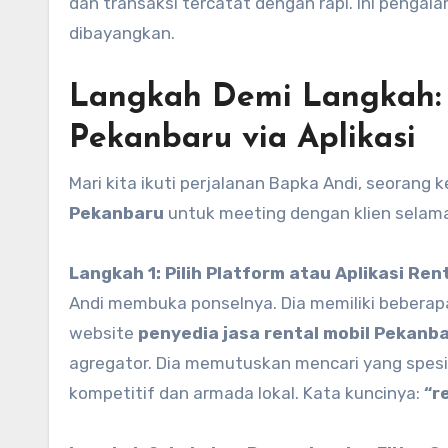
dan transaksi tercatat dengan rapi. Ini penga
dibayangkan.
Langkah Demi Langkah: 
Pekanbaru via Aplikasi
Mari kita ikuti perjalanan Bapka Andi, seorang 
Pekanbaru
untuk meeting dengan klien selama 3
Langkah 1: Pilih Platform atau Aplikasi Ren
Andi membuka ponselnya. Dia memiliki beberapa 
website
penyedia jasa rental mobil Pekanb
agregator. Dia memutuskan mencari yang spesi
kompetitif dan armada lokal. Kata kuncinya:
“r