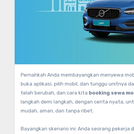
Pernahkah Anda membayangkan menyewa mobil di Pekanbaru semudah memesan makanan online? Cukup
buka aplikasi, pilih mobil, dan tunggu unitnya d
telah berubah, dan cara kita
booking sewa mo
langkah demi langkah, dengan cerita nyata, u
mudah, aman, dan tanpa ribet.
Bayangkan skenario ini: Anda seorang pekerja 