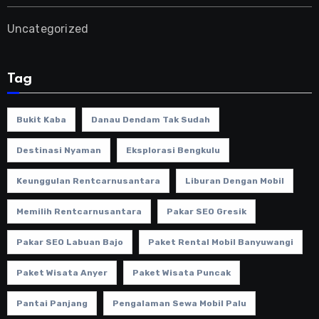
Uncategorized
Tag
Bukit Kaba
Danau Dendam Tak Sudah
Destinasi Nyaman
Eksplorasi Bengkulu
Keunggulan Rentcarnusantara
Liburan Dengan Mobil
Memilih Rentcarnusantara
Pakar SEO Gresik
Pakar SEO Labuan Bajo
Paket Rental Mobil Banyuwangi
Paket Wisata Anyer
Paket Wisata Puncak
Pantai Panjang
Pengalaman Sewa Mobil Palu