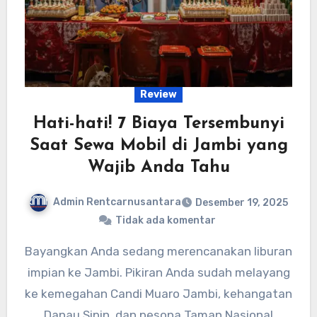
Review
Hati-hati! 7 Biaya Tersembunyi
Saat Sewa Mobil di Jambi yang
Wajib Anda Tahu
Admin Rentcarnusantara
Desember 19, 2025
Tidak ada komentar
Bayangkan Anda sedang merencanakan liburan
impian ke Jambi. Pikiran Anda sudah melayang
ke kemegahan Candi Muaro Jambi, kehangatan
Danau Sipin, dan pesona Taman Nasional